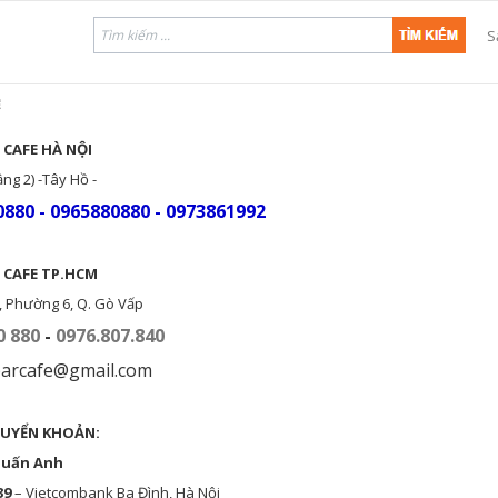
S
Ệ
 CAFE HÀ NỘI
ng 2) -Tây Hồ -
880 - 0965880880 - 0973861992
 CAFE TP.HCM
, Phường 6, Q. Gò Vấp
0 880
-
0976.807.840
tbarcafe@gmail.com
UYỂN KHOẢN:
Tuấn Anh
39
– Vietcombank Ba Đình, Hà Nội