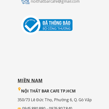
noithatbarcafe@gmail.com
MIỀN NAM
NỘI THẤT BAR CAFE TP.HCM
350/73 Lê Đức Thọ, Phường 6, Q. Gò Vấp
0945.880.880 - 0976.807.840