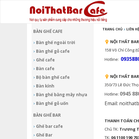
TRANG CHỦ
LIÊN H
BÀN GHẾ CAFE
NỘI THẤT BAR
Bàn ghế ngoài trời
158 Võ Chí Công (tầ
Bàn ghế gỗ cafe
0935880
Hotline:
Ghế cafe
Bàn cafe
NỘI THẤT BAR
Bộ bàn ghế cafe
350/73 Lê Đức Thọ
Bàn kính
0945 88
Hotline:
Bàn ghế bằng mây nhựa
Email: noitha
Bàn ghế gỗ uốn
BÀN GHẾ BAR
THANH TOÁN CH
Ghế bar cafe
Chủ TK:
Trương 
Ghế Bar
TK:
06 1100 190 70