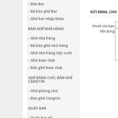
Bàn Bar
Bộ bàn ghế Bar
GỬI EMAIL CHO
Ghế bar nhập khẩu
Email của bạn:
BÀN GHẾ NHÀ HÀNG
Nội dung:
Ghế nhà hàng
Bộ bàn ghế nhà hàng
Ghế nhà hàng tiệc cưới
Ghế beer club
Bàn ghế beer club
GHẾ BĂNG CHỜ, BÀN GHẾ
CĂNGTIN
Ghế phòng chờ
Bàn ghế Căngtin
QUẦY BAR
Quầy bar gỗ