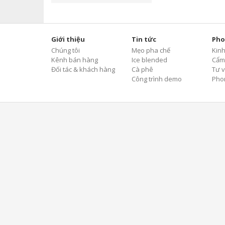
Giới thiệu
Tin tức
Pho
Chúng tôi
Mẹo pha chế
Kin
Kênh bán hàng
Ice blended
Cẩm
Đối tác & khách hàng
Cà phê
Tư v
Công trình demo
Pho