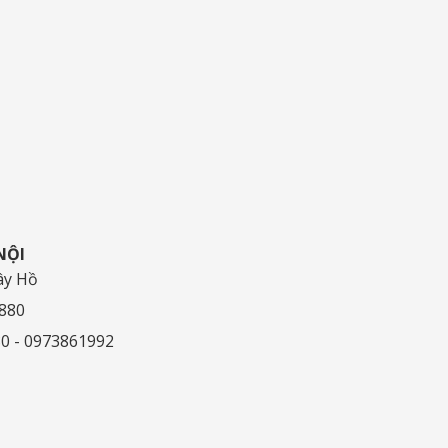
NỘI
ây Hồ
.880
80 - 0973861992