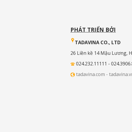
PHÁT TRIỂN BỞI
TADAVINA CO., LTD
26 Liền kề 14 Mậu Lương, 
024.232.11111 - 024.3906
tadavina.com -
tadavina.v