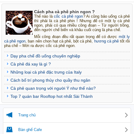
Cách pha cà phê phin ngon ?
Thế nào là
cốc cà phê ngon
? Ai cũng bảo uống cà phê
thì phải là cà phê phin ! Nhưng để có một ly cà phê
ngon, phải có qua nhiều công đoạn – Từ người trồng,
đến người chế biến và khâu cuối cùng là pha chế.
Mỗi công đoạn đều rất quan trọng để có được
một ly
cà phê ngon
, bạn nên chon hạt cà phê, bột cà phê,
hương cà phê
tốt rồi
pha chế – Mới ra được cốc cà phê ngon.
Dạy pha chế đồ uống chuyên nghiệp
Cà phê đá xay là gì ?
Những loại cà phê đặc trưng của Italy
Cách bố trí phong thủy cho quầy thu ngân
Cà phê quan trọng với người Ý như thế nào?
Top 7 quán bar Rooftop hot nhất Sài Thành
Trang chủ
Bàn ghế Cafe