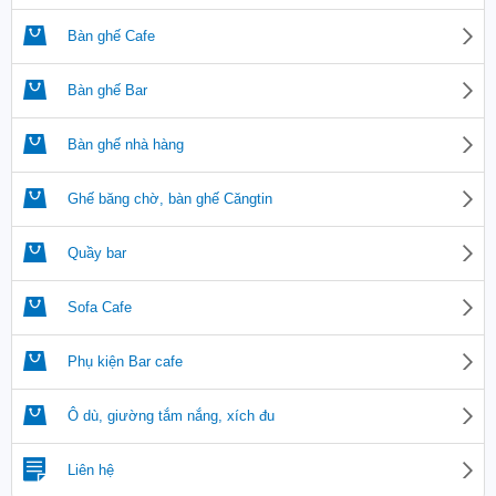
Bàn ghế Cafe
Bàn ghế Bar
Bàn ghế nhà hàng
Ghế băng chờ, bàn ghế Căngtin
Quầy bar
Sofa Cafe
Phụ kiện Bar cafe
Ô dù, giường tắm nắng, xích đu
Liên hệ