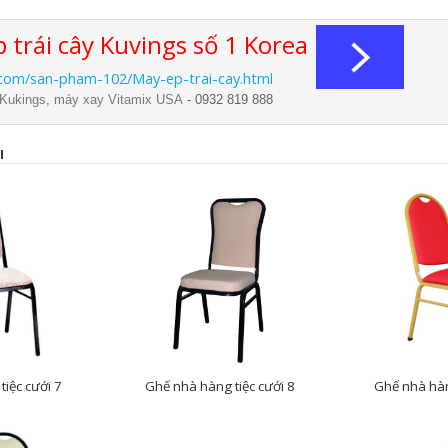
 trái cây Kuvings số 1 Korea
.com/san-pham-102/May-ep-trai-cay.html
 Kukings
,
máy xay Vitamix USA
- 0932 819 888
I
iệc cưới 7
Ghế nhà hàng tiệc cưới 8
Ghế nhà hàn