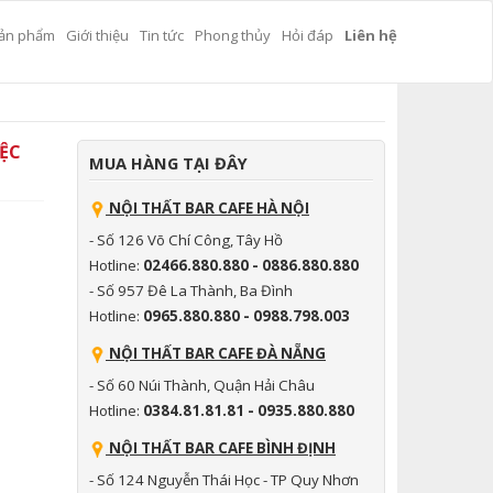
ản phẩm
Giới thiệu
Tin tức
Phong thủy
Hỏi đáp
Liên hệ
ỆC
MUA HÀNG TẠI ĐÂY
NỘI THẤT BAR CAFE HÀ NỘI
- Số 126 Võ Chí Công, Tây Hồ
Hotline:
02466.880.880 - 0886.880.880
- Số 957 Đê La Thành, Ba Đình
Hotline:
0965.880.880 - 0988.798.003
NỘI THẤT BAR CAFE ĐÀ NẴNG
- Số 60 Núi Thành, Quận Hải Châu
Hotline:
0384.81.81.81 - 0935.880.880
NỘI THẤT BAR CAFE BÌNH ĐỊNH
- Số 124 Nguyễn Thái Học - TP Quy Nhơn