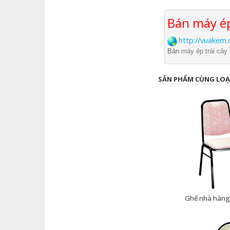
Bán máy ép
http://vuakem
Bán
máy ép trái cây
SẢN PHẨM CÙNG LOẠ
Ghế nhà hàng t