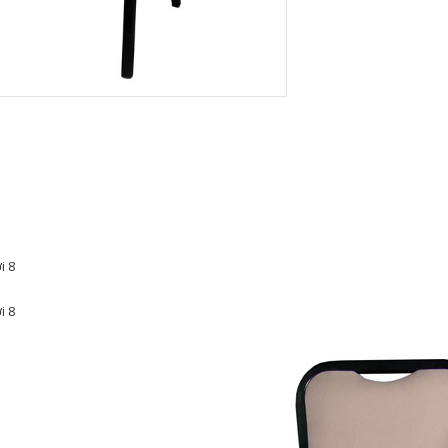
i 8
i 8