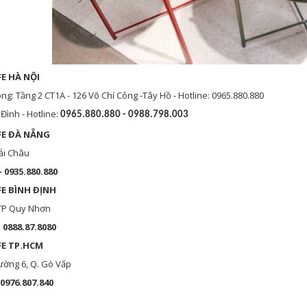
E HÀ NỘI
: Tầng 2 CT1A - 126 Võ Chí Công -Tây Hồ - Hotline: 0965.880.880
Đình - Hotline:
0965.880.880 - 0988.798.003
FE ĐÀ NẴNG
ải Châu
- 0935.880.880
FE BÌNH
ĐỊNH
 TP Quy Nhơn
– 0888.87.8080
FE TP.HCM
ường 6, Q. Gò Vấp
 0976.807.840