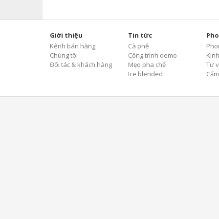
Giới thiệu
Tin tức
Pho
Kênh bán hàng
Cà phê
Pho
Chúng tôi
Công trình demo
Kin
Đối tác & khách hàng
Mẹo pha chế
Tư v
Ice blended
Cẩm